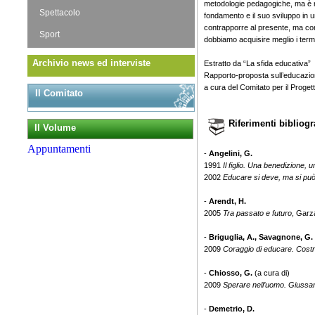
metodologie pedagogiche, ma è 
Spettacolo
fondamento e il suo sviluppo in
contrapporre al presente, ma com
Sport
dobbiamo acquisire meglio i termini
Archivio news ed interviste
Estratto da “La sfida educativa”
Rapporto-proposta sull’educazi
a cura del Comitato per il Proget
Il Comitato
Riferimenti bibliogr
Il Volume
Appuntamenti
-
Angelini, G.
1991
Il figlio. Una benedizione, 
2002
Educare si deve, ma si può
-
Arendt, H.
2005
Tra passato e futuro
, Garza
-
Briguglia, A., Savagnone, G.
2009
Coraggio di educare. Costru
-
Chiosso, G.
(a cura di)
2009
Sperare nell’uomo. Giussan
-
Demetrio, D.