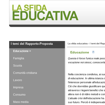
I temi del Rapporto-Proposta
La sfida educativa
-
I temi del Ra
Educazione >
Educazione
Famiglia
Questa è forse l’unica reale possi
vocazione noi stessi, conoscerla
Scuola
Comunità cristiana
Nella coscienza condivisa, ai suoi
di educazione
. In ultima istanza
Lavoro
l’interesse personale all’educazi
Ciò che dovrebbe giustificare quel
Impresa
attraverso i legami benefici che
allora non è di ridire metodi e con
Consumo
L’attuale crisi dell’educazione ha
Mass media
suo futuro. Perciò è indispensabi