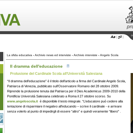
c
La sfida educativa
-
Archivio news ed interviste
-
Archivio interviste
-
Angelo Scola
Il dramma dell'educazione
Prolusione del Cardinale Scola all’Università Salesiana
“Il dramma dell’educazione” è il titolo dell’articolo a firma del Cardinale Angelo Scola,
Patriarca di Venezia, pubblicato sull’Osservatore Romano del 28 ottobre 2009.
Riprende la prolusione tenuta dal Patriarca per il Dies Academicus 2009-2010 della
Pontificia Università Salesiana celebrato a Roma il 27 ottobre scorso. Su
www.angeloscola.it
è disponibile il testo integrale. “L’educatore può cedere alla
tentazione di risparmiare il negativo all’educando – scrive il cardinale - e arrivare
senza volerlo al punto di impedirgli di essere “altro” e quindi veramente “libero" .