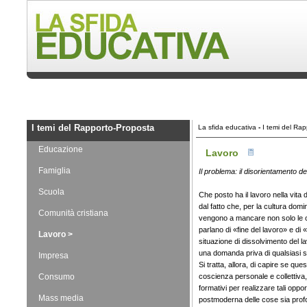
I temi del Rapporto-Proposta
La sfida educativa
-
I temi del Ra
Educazione
Lavoro
Famiglia
Il problema: il disorientamento dei
Scuola
Che posto ha il lavoro nella vita
dal fatto che, per la cultura do
Comunità cristiana
vengono a mancare non solo le opp
parlano di «fine del lavoro» e di 
Lavoro >
situazione di dissolvimento del l
una domanda priva di qualsiasi s
Impresa
Si tratta, allora, di capire se qu
Consumo
coscienza personale e collettiva, 
formativi per realizzare tali oppor
Mass media
postmoderna delle cose sia profo