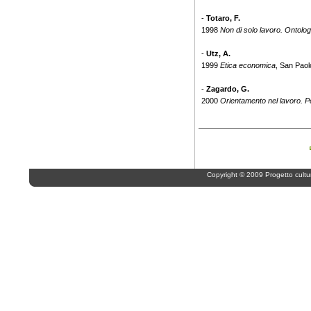
-
Totaro, F.
1998
Non di solo lavoro. Ontologi
-
Utz, A.
1999
Etica economica
, San Paol
-
Zagardo, G.
2000
Orientamento nel lavoro. P
Copyright © 2009 Progetto cultur