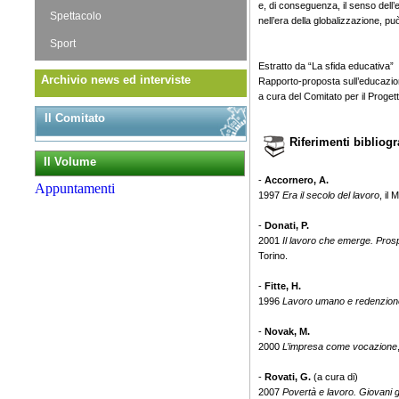
e, di conseguenza, il senso dell
Spettacolo
nell’era della globalizzazione, 
Sport
Estratto da “La sfida educativa”
Archivio news ed interviste
Rapporto-proposta sull’educazi
a cura del Comitato per il Proget
Il Comitato
Riferimenti bibliogr
Il Volume
-
Accornero, A.
Appuntamenti
1997
Era il secolo del lavoro
, il 
-
Donati, P.
2001
Il lavoro che emerge. Pros
Torino.
-
Fitte, H.
1996
Lavoro umano e redenzione
-
Novak, M.
2000
L’impresa come vocazione
-
Rovati, G.
(a cura di)
2007
Povertà e lavoro. Giovani g