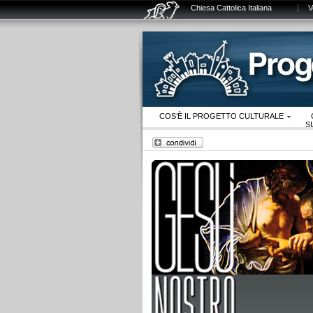
Chiesa Cattolica Italiana
V
COS‘È IL PROGETTO CULTURALE
S