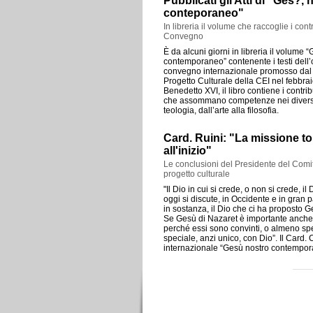
Pubblicati gli Atti di "Ges?, 
conteporaneo"
In libreria il volume che raccoglie i contr
Convegno
È da alcuni giorni in libreria il volume 
contemporaneo” contenente i testi del
convegno internazionale promosso dal 
Progetto Culturale della CEI nel febbra
Benedetto XVI, il libro contiene i contrib
che assommano competenze nei diversi c
teologia, dall’arte alla filosofia.
Card. Ruini: "La missione t
all'inizio"
Le conclusioni del Presidente del Comit
progetto culturale
"Il Dio in cui si crede, o non si crede, il
oggi si discute, in Occidente e in gran 
in sostanza, il Dio che ci ha proposto G
Se Gesù di Nazaret è importante anche 
perché essi sono convinti, o almeno sp
speciale, anzi unico, con Dio”. Il Card.
internazionale “Gesù nostro contempor