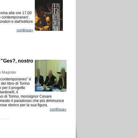
oma alle ore 17,00
o contemporaneo',
atori e dall'editore
continua»
 "Ges?, nostro
 e Magister
o contemporaneo” è
del libro di Torino
 per il progetto
rdinelli, il
ovo di Torino, monsignor Cesare
olineato il paradosso che più diminuisce
esse storico per la sua figura.
continua»