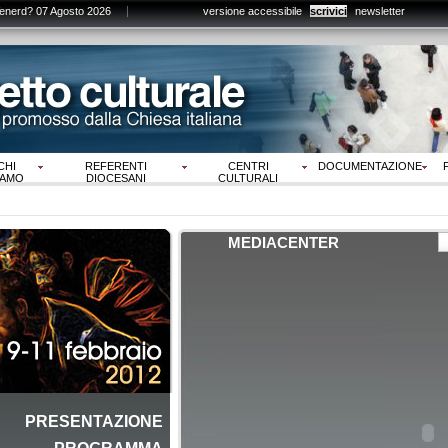
enerd? 07 Agosto 2026
versione accessibile
scrivici
newsletter
CHI
REFERENTI
CENTRI
DOCUMENTAZIONE
IAMO
DIOCESANI
CULTURALI
MEDIACENTER
PRESENTAZIONE