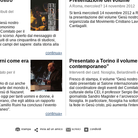
nostro
Presentazione del volume
A Roma, mercoled? 14 novembre 2012
ibuti del
Si terrà mercoledì 14 novembre 2012 a R
la presentazione del volume 'Gesù nostr
organizzata dal Movimento Cristiano Lavor
“Gesù nostro
Cantagalli.
l’omonimo
Comitato per il
io scorso. Aperto dal messaggio di
uiti di una cinquantina di studiosi,
ampi del sapere: dalla storia alla
continua»
orni come era
Presentato a Torino il volume
contemporaneo"
ato per il
Interventi del card. Nosiglia, Belardinelli
Fresco di stampa, il volume “Gesù nostr
 Dio di cui anche
stato presentato al Salone internazionale 
parte del mondo è,
dal coordinatore degli eventi del Comitato
esù di Nazaret.
culturale della CEI, il professor Sergio Bela
oggi per tanti uomini e donne, è
giornalista Sandro Magister e l’arcivesc
erano, che egli abbia un rapporto
Nosiglia. In particolare, Nosiglia ha sott
 Camillo Ruini ha concluso l’evento
la fede in Gesù cristo, più aumenta l'inter
aneo”.
continua»
stampa
invia ad un amico
scrivici
condividi