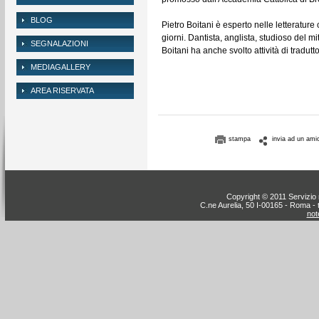
BLOG
Pietro Boitani è esperto nelle letterature 
giorni. Dantista, anglista, studioso del mi
SEGNALAZIONI
Boitani ha anche svolto attività di tradutto
MEDIAGALLERY
AREA RISERVATA
stampa
invia ad un ami
Copyright © 2011 Servizio n
C.ne Aurelia, 50 I-00165 - Roma - 
note