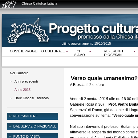
Chiesa Cattolica Italiana
ultimo aggiornamento 15/10/2015
COS‘È IL PROGETTO CULTURALE
CHI
REFERENTI
SIAMO
DIOCESANI
Nel Cantiere
Verso quale umanesim
Anni precedenti
A Brescia il 2 ottobre
Anno 2015
Dalle Diocesi - archivio
Venerdì
2 ottobre 2015
alle ore18:00 nel
Gabriele Rosa n.30) il
Prof. Pietro Boit
Sapienza" di Roma, già docente di Lingua 
conversazione sul tema:
"Verso quale u
NEL CANTIERE
DAL SERVIZIO NAZIONALE
Nel suo intervento il professor Boitani pre
attraverso la scoperta del mondo come ch
PUNTO DI VISTA
promosso dall'Accademia Cattolica di Bre