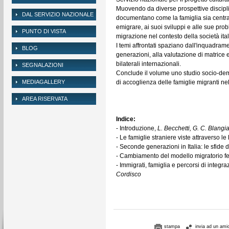
Muovendo da diverse prospettive discipli
DAL SERVIZIO NAZIONALE
documentano come la famiglia sia centrale
emigrare, ai suoi sviluppi e alle sue prob
PUNTO DI VISTA
migrazione nel contesto della società ita
I temi affrontati spaziano dall'inquadrame
BLOG
generazioni, alla valutazione di matrice
bilaterali internazionali.
SEGNALAZIONI
Conclude il volume uno studio socio-demo
MEDIAGALLERY
di accoglienza delle famiglie migranti nel
AREA RISERVATA
Indice:
- Introduzione,
L. Becchetti, G. C. Blangia
- Le famiglie straniere viste attraverso le
- Seconde generazioni in Italia: le sfide
- Cambiamento del modello migratorio f
- Immigrati, famiglia e percorsi di integr
Cordisco
stampa
invia ad un ami