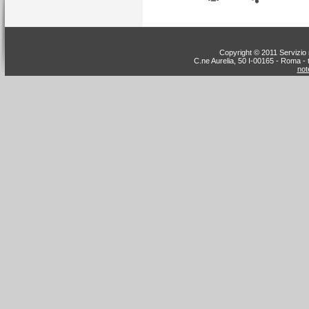
Copyright © 2011 Servizio n
C.ne Aurelia, 50 I-00165 - Roma - 
note