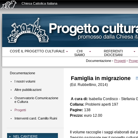
Chiesa Cattolica Italiana
COS‘È IL PROGETTO CULTURALE
CHI
REFERENTI
SIAMO
DIOCESANI
Documentazione
-
Progetti
-
Proget
Documentazione
Famiglia in migrazione
I nostri volumi
(Ed. Rubbettino, 2014)
Altre pubblicazioni
Osservatorio Comunicazione
A cura di:
Isabella Cordisco - Stefania 
e Cultura
Collana:
Problemi aperti 197
Pagine:
138
Progetti
Prezzo:
euro 12.00
Interventi card. Camillo Ruini
Il volume raccoglie i saggi elaborati dal 
NEL CANTIERE
Servizio nazionale per il progetto cultura