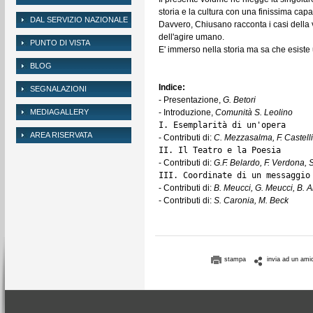
storia e la cultura con una finissima capac
DAL SERVIZIO NAZIONALE
Davvero, Chiusano racconta i casi della v
dell'agire umano.
PUNTO DI VISTA
E' immerso nella storia ma sa che esiste 
BLOG
Indice:
SEGNALAZIONI
- Presentazione,
G. Betori
MEDIAGALLERY
- Introduzione,
Comunità S. Leolino
I. Esemplarità di un'opera
AREA RISERVATA
- Contributi di:
C. Mezzasalma, F. Castelli
II. Il Teatro e la Poesia
- Contributi di:
G.F. Belardo, F. Verdona, 
III. Coordinate di un messaggio
- Contributi di:
B. Meucci, G. Meucci, B. Ar
- Contributi di:
S. Caronia, M. Beck
stampa
invia ad un ami