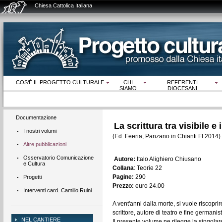
Chiesa Cattolica Italiana
COS‘È IL PROGETTO CULTURALE
CHI
REFERENTI
SIAMO
DIOCESANI
Documentazione
La scrittura tra visibile e
I nostri volumi
(Ed. Feeria, Panzano in Chianti FI 2014)
Altre pubblicazioni
Osservatorio Comunicazione
Autore:
Italo Alighiero Chiusano
e Cultura
Collana
: Teorie 22
Pagine:
290
Progetti
Prezzo:
euro 24.00
Interventi card. Camillo Ruini
A vent'anni dalla morte, si vuole riscoprir
scrittore, autore di teatro e fine germanist
NEL CANTIERE
Il presente volume ne rilegge la singolare c