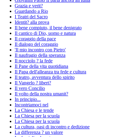
Giovanni Paolo II parla ancora all'Italia
Grazia e verit?
Guardando a Rio
I Teatri del Sacro
Identit? alla prova
Il bene compiuto, il bene denigrato
Il cantico di Dio, uomo e natura
Il coraggio della pace
Il dialogo del coraggio
'Il mio incontro con Pietro'
Il naufragio della speranza
Il nocciolo ? la fede
Il Pane della vita quotidiana
Il Papa dell'alleanza tra fede e cultura
Il teatro, avventura dello spirito
Il Vangelo ? libert?
Il vero Concilio
Il volto della nostra umanit?
In principio...
Incontriamoci nel
La Chiesa e le tende
La Chiesa per la scuola
La Chiesa per la scuola
La cultura, oasi di incontro e dedizione
La differenza ? un valore