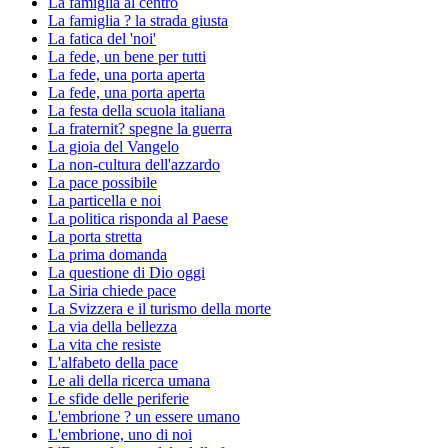
La famiglia al centro
La famiglia ? la strada giusta
La fatica del 'noi'
La fede, un bene per tutti
La fede, una porta aperta
La fede, una porta aperta
La festa della scuola italiana
La fraternit? spegne la guerra
La gioia del Vangelo
La non-cultura dell'azzardo
La pace possibile
La particella e noi
La politica risponda al Paese
La porta stretta
La prima domanda
La questione di Dio oggi
La Siria chiede pace
La Svizzera e il turismo della morte
La via della bellezza
La vita che resiste
L'alfabeto della pace
Le ali della ricerca umana
Le sfide delle periferie
L'embrione ? un essere umano
L'embrione, uno di noi