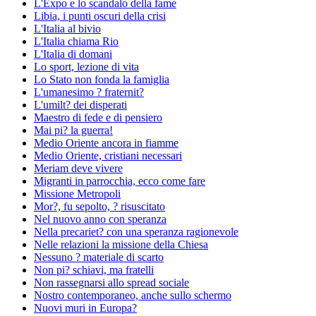
L'Expo e lo scandalo della fame
Libia, i punti oscuri della crisi
L'Italia al bivio
L'Italia chiama Rio
L'Italia di domani
Lo sport, lezione di vita
Lo Stato non fonda la famiglia
L'umanesimo ? fraternit?
L'umilt? dei disperati
Maestro di fede e di pensiero
Mai pi? la guerra!
Medio Oriente ancora in fiamme
Medio Oriente, cristiani necessari
Meriam deve vivere
Migranti in parrocchia, ecco come fare
Missione Metropoli
Mor?, fu sepolto, ? risuscitato
Nel nuovo anno con speranza
Nella precariet? con una speranza ragionevole
Nelle relazioni la missione della Chiesa
Nessuno ? materiale di scarto
Non pi? schiavi, ma fratelli
Non rassegnarsi allo spread sociale
Nostro contemporaneo, anche sullo schermo
Nuovi muri in Europa?