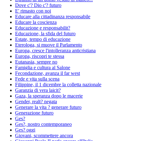
Dove c'? Dio c'? futuro
E' rimasto con noi
Educare alla cittadinanza responsabile
Educare la coscienza
Educazione e responsabilit?
Educazione, la sfida del futuro
Estate, tempo di educazione
Eterologa, si muove il Parlamento
Europa, cresce l'intolleranza anticristiana
Europa, riscopri te stessa
Eutanasia, sempre no
Famiglia e cultura al Salone
Fecondazione, avanza il far west
Fede e vita sulla scena
Filippine, il 1 dicembre la colletta nazionale
Garanzia di vera laicit?
Gaza, la speranza dopo le macerie
Gender, realt? negata
Generare la vita ? generare futuro
Generazione futuro
Ges?
Ges?, nostro contemporaneo
Ges? oggi
Giovani, scommettere ancora