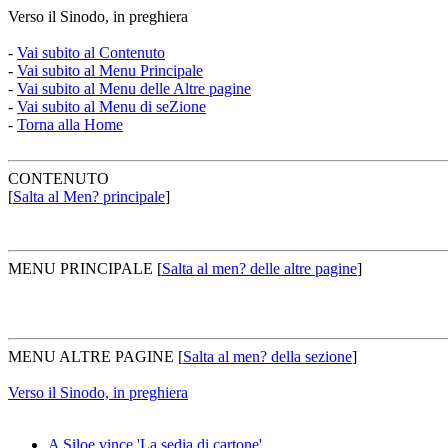
Verso il Sinodo, in preghiera
-
Vai subito al Contenuto
-
Vai subito al Menu Principale
-
Vai subito al Menu delle Altre pagine
-
Vai subito al Menu di seZione
-
Torna alla Home
CONTENUTO
[
Salta al Men? principale
]
MENU PRINCIPALE
[
Salta al men? delle altre pagine
]
MENU ALTRE PAGINE
[
Salta al men? della sezione
]
Verso il Sinodo, in preghiera
A Siloe vince 'La sedia di cartone'