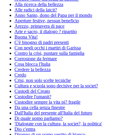
Alla ricerca della bellezza
Alle radici della laicit?
Anno Santo, dono del Papa per il mondo
Aperture festive, nessun beneficio
Arezzo, primavera di pace
Arte e sacro, il dialogo ? ripartito
Buona Vita!
C'è bisogno di padri presenti
Con negli occhi i martiri di Garissa
Contro la crisi, puntare sulla famiglia
Corrosione da fermare
Cosa blocca l'Italia
Credere la bellezza
Credo
Crisi, non solo scelte tecniche
Cultura e scuola sono decisive per la societ?
Custodi del Creato
Custodire l'umanit?
Custodire sempre la vita pi? fragile
Da una cella senza finestre
Dall'Italia del presente all'Italia del futuro
Di quale uomo parliamo?
'Dialogate con la cultura, la societ?, la politica'
Dio c'entra
Diranno di un uomo vestito di bianco...