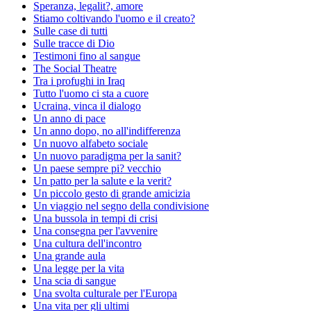
Speranza, legalit?, amore
Stiamo coltivando l'uomo e il creato?
Sulle case di tutti
Sulle tracce di Dio
Testimoni fino al sangue
The Social Theatre
Tra i profughi in Iraq
Tutto l'uomo ci sta a cuore
Ucraina, vinca il dialogo
Un anno di pace
Un anno dopo, no all'indifferenza
Un nuovo alfabeto sociale
Un nuovo paradigma per la sanit?
Un paese sempre pi? vecchio
Un patto per la salute e la verit?
Un piccolo gesto di grande amicizia
Un viaggio nel segno della condivisione
Una bussola in tempi di crisi
Una consegna per l'avvenire
Una cultura dell'incontro
Una grande aula
Una legge per la vita
Una scia di sangue
Una svolta culturale per l'Europa
Una vita per gli ultimi