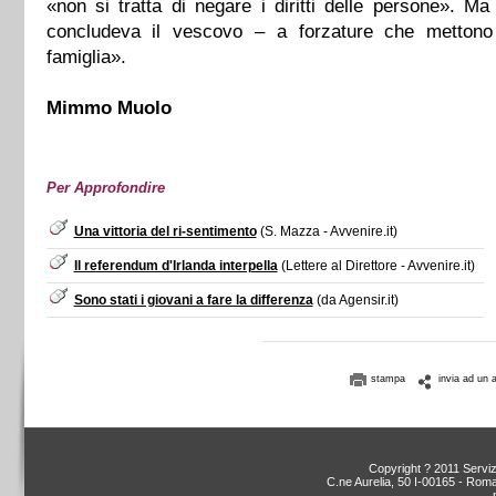
«non si tratta di negare i diritti delle persone». Ma
concludeva il vescovo – a forzature che mettono
famiglia».
Mimmo Muolo
Per Approfondire
Una vittoria del ri-sentimento
(S. Mazza - Avvenire.it)
Il referendum d'Irlanda interpella
(Lettere al Direttore - Avvenire.it)
Sono stati i giovani a fare la differenza
(da Agensir.it)
stampa
invia ad un 
Copyright ? 2011 Servizi
C.ne Aurelia, 50 I-00165 - Roma