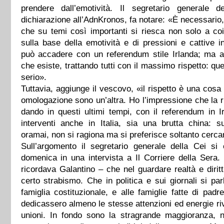
prendere dall’emotività. Il segretario generale 
dichiarazione all’AdnKronos, fa notare: «È necessario, 
che su temi così importanti si riesca non solo a co
sulla base della emotività e di pressioni e cattive 
può accadere con un referendum stile Irlanda; ma af
che esiste, trattando tutti con il massimo rispetto: q
serio».
Tuttavia, aggiunge il vescovo, «il rispetto è una cosa
omologazione sono un’altra. Ho l’impressione che la r
dando in questi ultimi tempi, con il referendum in I
interventi anche in Italia, sia una brutta china: s
oramai, non si ragiona ma si preferisce soltanto cerca
Sull’argomento il segretario generale della Cei si
domenica in una intervista a Il Corriere della Sera
ricordava Galantino – che nel guardare realtà e dirit
certo strabismo. Che in politica e sui giornali si pa
famiglia costituzionale, e alle famiglie fatte di padr
dedicassero almeno le stesse attenzioni ed energie rivol
unioni. In fondo sono la stragrande maggioranza, 