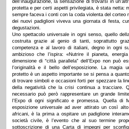
dell’inaugurazione, la sensazione di trovarsi in un’altr
protetta e per certi aspetti privilegiata, è stata netta:
sempre faceva i conti con la coda violenta del corteo 
dei nuovi padiglioni viveva una giornata di festa, cu
degustazioni.
Uno spettacolo universale in ogni senso, quello del
costruita grazie al genio di tanti, soprattutto gra
competenza e al lavoro di italiani, degno in ogni s
ambizioso che l’ispira: «Nutrire il pianeta, energi
dimensione di “città parallela” dell’Expo non può e
l’originalità e il bello dell’esposizione. La magia 
protetto è un aspetto importante se si pensa a quan
di trovare simboli e occasioni forti per spezzare la lin
della negatività che la crisi continua a tracciare.
necessario può però rappresentare un grande limite
l’Expo di ogni significato e promessa. Quella di 
esposizione universale ad aver attirato un così alt
africani, è la prima a ospitare un padiglione interam
società civile, è l’evento che al suo termine pro
sottoscrizione di una Carta di impegni per sconfi