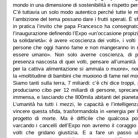
mondo in una dimensione di sostenibilità e rispetto per
C’è tuttavia un solo modo autentico perché tutte le mi
l’ambizione del tema possano dare i frutti sperati. È s
in pratica l’invito che papa Francesco ha consegnat
l’inaugurazione definendo l’Expo «un’occasione propizi
la solidarietà»: è avere «coscienza dei volti», i volti 
persone che oggi hanno fame e non mangeranno in 
essere umano». Non solo averne coscienza, di pi
presenza nascosta di quei volti, pensare all’umanit
per la cattiva alimentazione si ammala o muore», no
la «moltitudine di bambini che muoiono di fame nel m
Siamo tanti sulla terra, 7 miliardi: c’è chi dice tropp
produciamo cibo per 12 miliardi di persone, sprecan
immensa, e lasciando che 800mila abitanti del pianeta
L’umanità ha tutti i mezzi, le capacità e l’intelligen
vincere questa sfida, trasformandola in «energia per l
progetto di morte. Ma è difficile che qualcosa p
varcando i cancelli dell’Expo non avremo il coraggio
volti che gridano giustizia. E a fare un passo ul