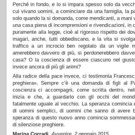
Perché in fondo, e lo si impara spesso solo da vecchi
cui vivano uomini, a cominciare da una famiglia, la p
solo quando la si domanda, come mendicanti, a mani 
una casa piena di incomprensioni e rivendicazioni, in cui
puramente alla legge, cioè al rigoroso rispetto dei do
magari, anche, tutti obbediscano, e la vita si svolg
traffico a un incrocio ben regolato da un vigile 
amerebbero davvero di più, si perdonerebbero davver
casa? O la coscienza di essere ciascuno nel giusto 
invece ancora di più gli animi?
Alla radice della pace invece, ci testimonia Frances
preghiera». Sempre c’è una domanda di figli al P
coscienza ci accompagni, come scritta dentro, ne
inizia e che, a guardarlo con gli occhi del mon
fatalmente uguale al vecchio. La speranza comincia d
di uomini semplici, di uomini che sanno di avere b
speranza di questo nuovo anno comincia sommessam
di silenziose preghiere.
Marina Corradi,
Avvenire, 2 gennaio 2015