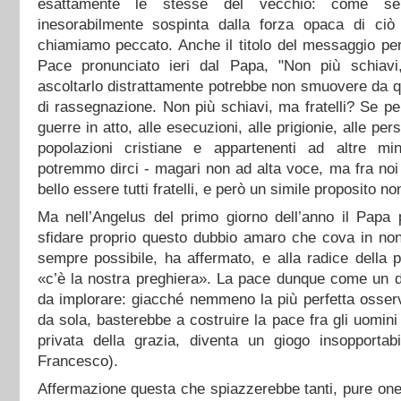
esattamente le stesse del vecchio: come se
inesorabilmente sospinta dalla forza opaca di ciò 
chiamiamo peccato. Anche il titolo del messaggio per
Pace pronunciato ieri dal Papa, "Non più schiavi,
ascoltarlo distrattamente potrebbe non smuovere da q
di rassegnazione. Non più schiavi, ma fratelli? Se pe
guerre in atto, alle esecuzioni, alle prigionie, alle per
popolazioni cristiane e appartenenti ad altre min
potremmo dirci - magari non ad alta voce, ma fra noi
bello essere tutti fratelli, e però un simile proposito n
Ma nell’Angelus del primo giorno dell’anno il Papa 
sfidare proprio questo dubbio amaro che cova in non
sempre possibile, ha affermato, e alla radice della 
«c’è la nostra preghiera». La pace dunque come un 
da implorare: giacché nemmeno la più perfetta osser
da sola, basterebbe a costruire la pace fra gli uomini 
privata della grazia, diventa un giogo insopportabi
Francesco).
Affermazione questa che spiazzerebbe tanti, pure ones