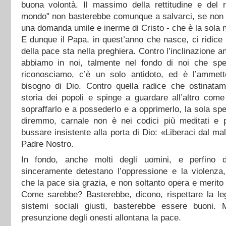
buona volontà. Il massimo della rettitudine e del r
mondo" non basterebbe comunque a salvarci, se no
una domanda umile e inerme di Cristo - che è la sola 
E dunque il Papa, in quest’anno che nasce, ci ridice 
della pace sta nella preghiera. Contro l’inclinazione 
abbiamo in noi, talmente nel fondo di noi che s
riconosciamo, c’è un solo antidoto, ed è l’ammet
bisogno di Dio. Contro quella radice che ostinatame
storia dei popoli e spinge a guardare all’altro com
sopraffarlo e a possederlo e a opprimerlo, la sola sp
diremmo, carnale non è nei codici più meditati e p
bussare insistente alla porta di Dio: «Liberaci dal ma
Padre Nostro.
In fondo, anche molti degli uomini, e perfino de
sinceramente detestano l’oppressione e la violenza, 
che la pace sia grazia, e non soltanto opera e merito 
Come sarebbe? Basterebbe, dicono, rispettare la le
sistemi sociali giusti, basterebbe essere buoni.
presunzione degli onesti allontana la pace.