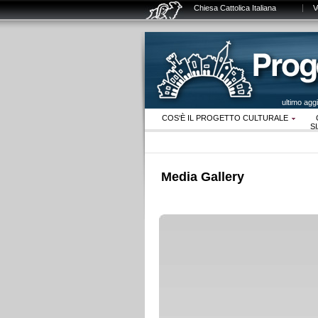
Chiesa Cattolica Italiana
V
ultimo ag
COS‘È IL PROGETTO CULTURALE
S
Media Gallery