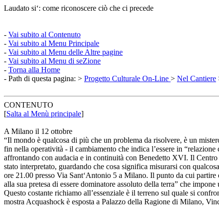
Laudato si‘: come riconoscere ciò che ci precede
-
Vai subito al Contenuto
-
Vai subito al Menu Principale
-
Vai subito al Menu delle Altre pagine
-
Vai subito al Menu di seZione
-
Torna alla Home
- Path di questa pagina: >
Progetto Culturale On-Line
>
Nel Cantiere
CONTENUTO
[
Salta al Menù principale
]
A Milano il 12 ottobre
“Il mondo è qualcosa di più che un problema da risolvere, è un mistero 
fin nella operatività - il cambiamento che indica l’essere in “relazione c
affrontando con audacia e in continuità con Benedetto XVI. Il Centro C
stato interpretato, guardando che cosa significa misurarsi con qualcos
ore 21.00 presso Via Sant‘Antonio 5 a Milano. Il punto da cui partire e
alla sua pretesa di essere dominatore assoluto della terra” che impon
Questo costante richiamo all’essenziale è il terreno sul quale si conf
mostra Acquashock è esposta a Palazzo della Ragione di Milano, Vinc