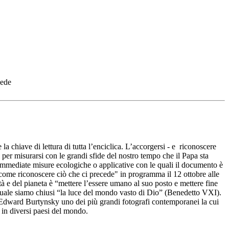
cede
 chiave di lettura di tutta l’enciclica. L’accorgersi - e riconoscere
ti per misurarsi con le grandi sfide del nostro tempo che il Papa sta
 immediate misure ecologiche o applicative con le quali il documento è
 come riconoscere ciò che ci precede" in programma il 12 ottobre alle
tà e del pianeta è “mettere l’essere umano al suo posto e mettere fine
 quale siamo chiusi “la luce del mondo vasto di Dio” (Benedetto VXI).
a, Edward Burtynsky uno dei più grandi fotografi contemporanei la cui
 in diversi paesi del mondo.