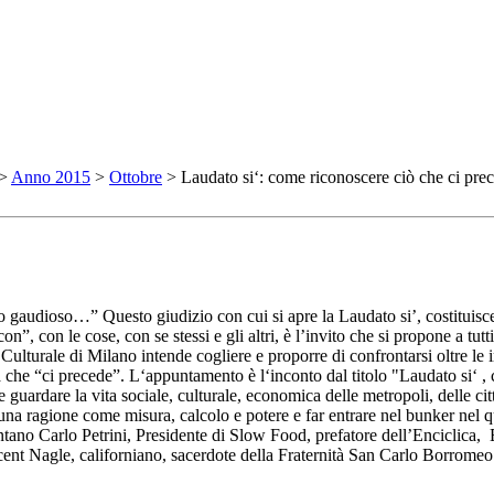
>
Anno 2015
>
Ottobre
> Laudato si‘: come riconoscere ciò che ci pre
gaudioso…” Questo giudizio con cui si apre la Laudato si’, costituisce la
on”, con le cose, con se stessi e gli altri, è l’invito che si propone a tut
ulturale di Milano intende cogliere e proporre di confrontarsi oltre le
a che “ci precede”. L‘appuntamento è l‘inconto dal titolo "Laudato si‘ ,
 guardare la vita sociale, culturale, economica delle metropoli, delle cit
e una ragione come misura, calcolo e potere e far entrare nel bunker nel
rontano Carlo Petrini, Presidente di Slow Food, prefatore dell’Enciclic
ent Nagle, californiano, sacerdote della Fraternità San Carlo Borromeo