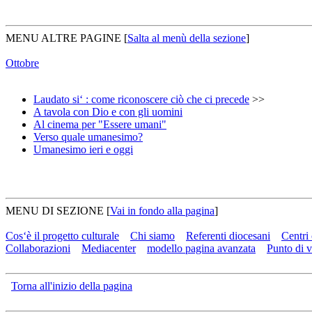
MENU ALTRE PAGINE
[
Salta al menù della sezione
]
Ottobre
Laudato si‘ : come riconoscere ciò che ci precede
>>
A tavola con Dio e con gli uomini
Al cinema per "Essere umani"
Verso quale umanesimo?
Umanesimo ieri e oggi
MENU DI SEZIONE
[
Vai in fondo alla pagina
]
Cos‘è il progetto culturale
Chi siamo
Referenti diocesani
Centri 
Collaborazioni
Mediacenter
modello pagina avanzata
Punto di v
Torna all'inizio della pagina