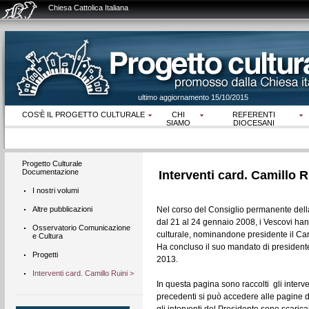
Chiesa Cattolica Italiana
ultimo aggiornamento 15/10/2015
COS‘È IL PROGETTO CULTURALE
CHI
REFERENTI
SIAMO
DIOCESANI
Progetto Culturale
Documentazione
Interventi card. Camillo
I nostri volumi
Altre pubblicazioni
Nel corso del Consiglio permanente dell
dal 21 al 24 gennaio 2008, i Vescovi hann
Osservatorio Comunicazione
culturale, nominandone presidente il Car
e Cultura
Ha concluso il suo mandato di presidente
Progetti
2013.
Interventi card. Camillo Ruini >
In questa pagina sono raccolti gli interve
precedenti si può accedere alle pagine dell