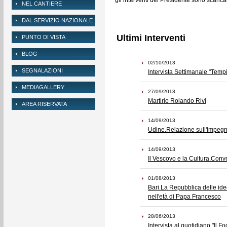
gli interventi del Presidente sono scarica
NEL CANTIERE
DAL SERVIZIO NAZIONALE
Ultimi Interventi
PUNTO DI VISTA
BLOG
02/10/2013
SEGNALAZIONI
Intervista Settimanale "Tempi
MEDIAGALLERY
27/09/2013
Martirio Rolando Rivi
AREA RISERVATA
14/09/2013
Udine.Relazione sull'impegno 
14/09/2013
Il Vescovo e la Cultura.Conve
01/08/2013
Bari.La Repubblica delle ide
nell'età di Papa Francesco
28/06/2013
Intervista al quotidiano "Il Fo